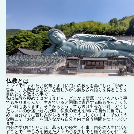
仏教とは
インドで生まれたお釈迦さま（仏陀）の教えを基にした「宗教・
哲学」、
人間がさまざまな苦しみから解放され悟りを得ることを
目的とする教えの事です。
私は仏教を極めてはおりません、どこかに所属しているという事
でもありませんが、生きていると困難に遭遇する時もあったり苦
しい時もあります。そこからどうしても抜け出せない時、どうし
たらいいのか迷い込んだ時、仏教の教えを聞いて自分に当ては
め、自分なりに苦しみから抜け出すようにしています。そのよう
な時こそ「お香」を聞きながら自分と向き合う時間をつくってい
ます。
自分の学びにとりいれ、暮らしや経営、仕事、自分の人生に活か
すことで、苦しみを抱えた人々の心を少しでも軽く穏やかに、幸