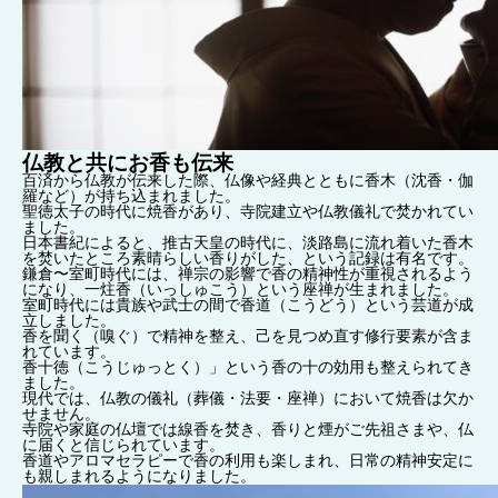
仏教と共にお香も伝来
百済から仏教が伝来した際、仏像や経典とともに香木（沈香・伽
羅など）が持ち込まれました。
聖徳太子の時代に焼香があり、寺院建立や仏教儀礼で焚かれてい
ました。
日本書紀によると、推古天皇の時代に、淡路島に流れ着いた香木
を焚いたところ素晴らしい香りがした、という記録は有名です。
鎌倉〜室町時代には、禅宗の影響で香の精神性が重視されるよう
になり、一炷香（いっしゅこう）という座禅が生まれました。
室町時代には貴族や武士の間で香道（こうどう）という芸道が成
立しました。
香を聞く（嗅ぐ）で精神を整え、己を見つめ直す修行要素が含ま
れています。
香十徳（こうじゅっとく）」という香の十の効用も整えられてき
ました。
現代では、仏教の儀礼（葬儀・法要・座禅）において焼香は欠か
せません。
寺院や家庭の仏壇では線香を焚き、香りと煙がご先祖さまや、仏
に届くと信じられています。
香道やアロマセラピーで香の利用も楽しまれ、日常の精神安定に
も親しまれるようになりました。