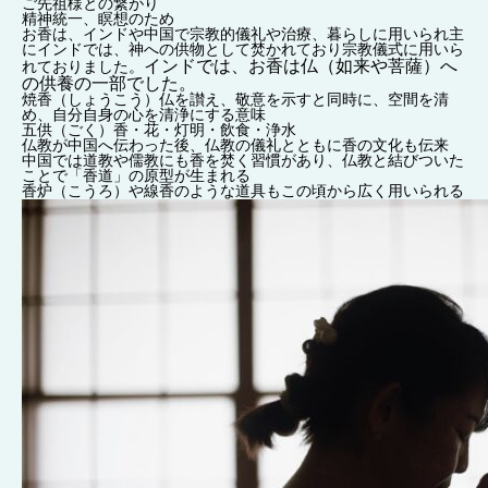
ご先祖様との繋がり
精神統一、瞑想のため
お香は、インドや中国で宗教的儀礼や治療、暮らしに用いられ主
にインドでは、神への供物として焚かれており宗教儀式に用いら
インドでは、お香は仏（如来や菩薩）へ
れておりました。
の供養の一部でした。
焼香（しょうこう）仏を讃え、敬意を示すと同時に、空間を清
め、自分自身の心を清浄にする意味
五供（ごく）香・花・灯明・飲食・浄水
仏教が中国へ伝わった後、仏教の儀礼とともに香の文化も伝来
中国では道教や儒教にも香を焚く習慣があり、仏教と結びついた
ことで「香道」の原型が生まれる
香炉（こうろ）や線香のような道具もこの頃から広く用いられる