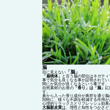
脳
「脳」
目に見えない
「扁桃体」
と言う脳の部位はネガティ
事で気分も良くなる事が証明されてい
間にか気分が良くなるという事です。
自然素材のお香の
「香り」は「脳」に
す。
鼻から入った香り成分が鼻腔を通り脳
同時に、様々な不調を軽減する作用が
心理的リラックスとリフレッシュ効果
大脳新皮質
は、理性と知性をつかさど