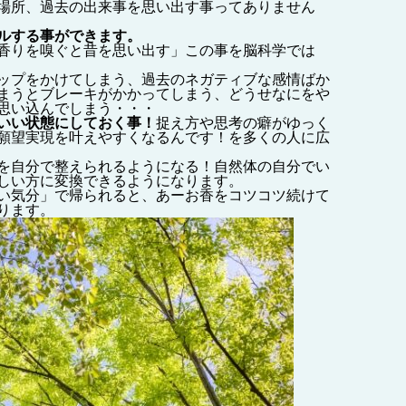
場所、過去の出来事を思い出す事ってありません
ルする事ができます。
香りを嗅ぐと昔を思い出す」この事を脳科学では
ップをかけてしまう、過去のネガティブな感情ばか
まうとブレーキがかかってしまう、どうせなにをや
思い込んでしまう・・・
いい状態にしておく事！
捉え方や思考の癖がゆっく
願望実現を叶えやすくなるんです！を多くの人に広
を自分で整えられるようになる！自然体の自分でい
しい方に変換できるようになります。
い気分」で帰られると、あーお香をコツコツ続けて
ります。