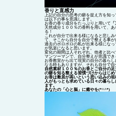
香りと直感力
上記の自分の思考の癖を捉え方を知っ
は以下の事を意識します。
お香の香り成分をたっぷりと用いて
「
天然成分１００％の香料を用いて、あ
る！
これが自分で出来る様になると悲しみ
て、そこから自分を自分で整える事が
過去のボロボロの私が出来る様になっ
が気楽になると思います。
変化の期間は人それぞれ、他者と比べ
マンツーマンで、自分整えが意識でき
お香教室から出て現実の自分の暮らし
なる時もありますが、それも自分で自
自然素材１００％のお香とご自分の足
の癖を知る整える習慣づけからはじめ
お香は敷居が高いという思い込みの垣
人がもっとも求めている日々の暮らし
ます。
あなたの「心と脳」に癒やを(*^^*)