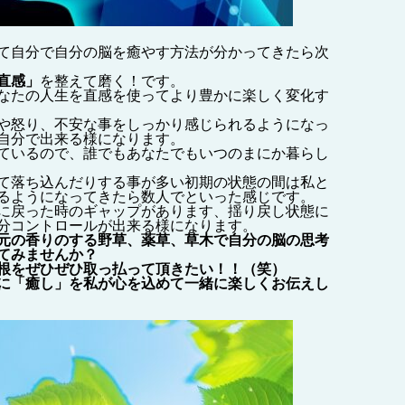
て自分で自分の脳を癒やす方法が分かってきたら次
直感」
を整えて磨く！です。
なたの人生を直感を使ってより豊かに楽しく変化す
や怒り、不安な事をしっかり感じられるようになっ
自分で出来る様になります。
ているので、誰でもあなたでもいつのまにか暮らし
て落ち込んだりする事が多い初期の状態の間は私と
るようになってきたら数人でといった感じです。
に戻った時のギャップがあります、揺り戻し状態に
分コントロールが出来る様になります。
元の香りのする野草、薬草、草木で自分の脳の思考
てみませんか？
根をぜひぜひ取っ払って頂きたい！！（笑）
に「癒し」を私が心を込めて一緒に楽しくお伝えし