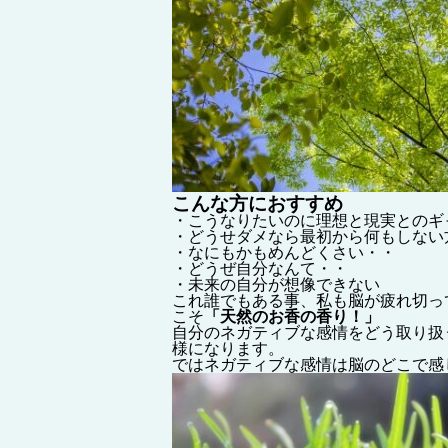
こんな方におすすめ
・こうなりたいのに理想と現実とのギ
・どうせダメなら最初から何もしない
・なにもかもめんどくさい・・
・どうぜ自分なんて・・
・未来の自分が想像できない
これ誰でもある事、私も脳が疲れ切っ
こそ
「天然のお香の香り！」
自分のネガティブな感情をどう取り扱
様になります。
ではネガティブな感情は脳のどこで感