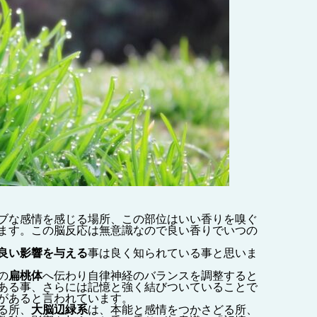
ブな感情を感じる場所、この部位はいい香りを嗅ぐ
ます。
この脳反応は無意識なので良い香りでいつの
良い影響を与える
事は良く知られている事と思いま
の
扁桃体
へ伝わり自律神経のバランスを調整すると
ある事、さらには記憶と強く結びついていることで
があると言われています。
る所、
大脳辺緑系
は、本能と感情をつかさどる所、