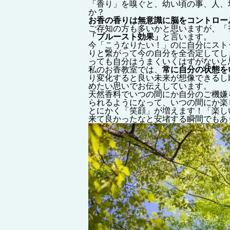
「香り」を嗅ぐと、幼い頃の事、人、
か？
お香の香りは無意識に脳をコントロー
ご存知の方も多いかと思いますが、「
「プルースト効果」
と言います。
今「こうなりたい！」のに自分にスト
りと繋がって今の自分を全否定してし
っても自分はうまくいくはずがないと
私のお香教室では、
常に自分の状態を
り変化すると良い未来が想像できるし
めたい思いでお伝えしています。
天然香料でいつの間にか自分のご機嫌
られるようになって、いつの間にか楽
とにかく「笑顔」が増えます！「楽し
来て良かったなと安堵する瞬間でもあ